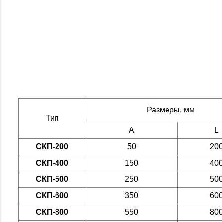
Размеры, мм
Тип
A
L
СКП-200
50
20
СКП-400
150
40
СКП-500
250
50
СКП-600
350
60
СКП-800
550
80