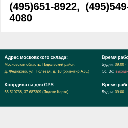
(495)651-8922, (495)549
4080
Адрес московского склада:
Время раб
Московская область, Подольский район,
Будни:
09:00 -
д. Федюково, ул. Полевая, д. 18 (ориентир АЗС)
Сб, Вс:
выход
Координаты для GPS:
Время рабо
55.510738, 37.687309 (Яндекс.Карта)
Будни:
09:00 -