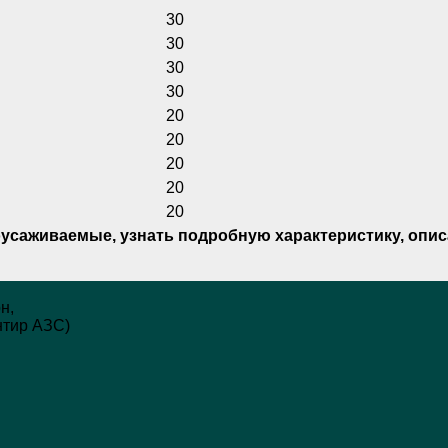
30
30
30
30
20
20
20
20
20
моусаживаемые
, узнать под
робную характеристику, опис
н,
ентир АЗС)