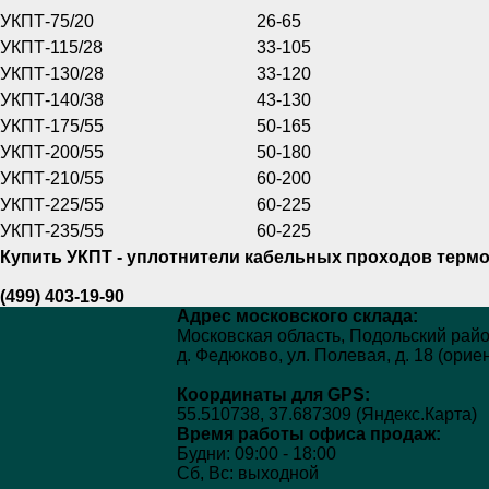
УКПТ-75/20
26-65
УКПТ-115/28
33-105
УКПТ-130/28
33-120
УКПТ-140/38
43-130
УКПТ-175/55
50-165
УКПТ-200/55
50-180
УКПТ-210/55
60-200
УКПТ-225/55
60-225
УКПТ-235/55
60-225
Ку
пит
ь УКПТ - уплотнители кабельных проходов тер
(499) 403-19-90
Адрес московского склада:
Московская область, Подольский райо
д. Федюково, ул. Полевая, д. 18 (ори
Координаты для GPS:
55.510738, 37.687309 (Яндекс.Карта)
Время работы офиса продаж:
Будни:
09:00 - 18:00
Сб, Вс:
выходной