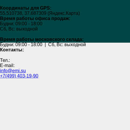
Координаты для GPS:
55.510738, 37.687309 (Яндекс.Карта)
Время работы офиса продаж:
Будни:
09:00 - 18:00
Сб, Вс:
выходной
Время работы московского склада:
Будни:
09:00 - 18:00
|
Сб, Вс:
выходной
Контакты:
Тел.:
E-mail:
info@emi.su
+7(499) 403-19-90