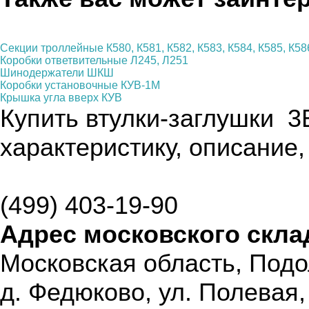
Секции троллейные К580, К581, К582, К583, К584, К585, К586
Коробки ответвительные Л245, Л251
Шинодержатели ШКШ
Коробки установочные КУВ-1М
Крышка угла вверх КУВ
Купить в
тулки-заглушки 3
характеристику, описание
(499) 403-19-90
Адрес московского скла
Московская область, Подо
д. Федюково, ул. Полевая,