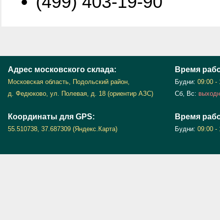
(499) 403-19-90
Адрес московского склада:
Время раб
Московская область, Подольский район,
Будни:
09:00 -
д. Федюково, ул. Полевая, д. 18 (ориентир АЗС)
Сб, Вс:
выход
Координаты для GPS:
Время рабо
55.510738, 37.687309 (Яндекс.Карта)
Будни:
09:00 -