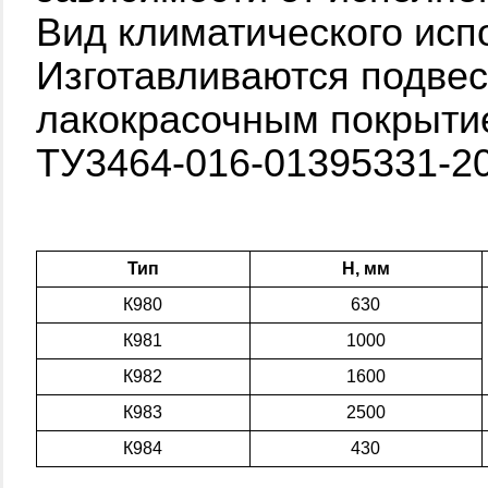
Вид климатического исп
Изготавливаются подвес
лакокрасочным покрыти
ТУ3464-016-01395331
Тип
Н, мм
К980
630
К981
1000
К982
1600
К983
2500
К984
430