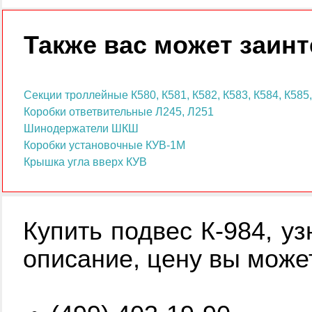
Также вас может заинт
Секции троллейные К580, К581, К582, К583, К584, К585,
Коробки ответвительные Л245, Л251
Шинодержатели ШКШ
Коробки установочные КУВ-1М
Крышка угла вверх КУВ
Купить
подвес К-984
, у
описание, цену вы може